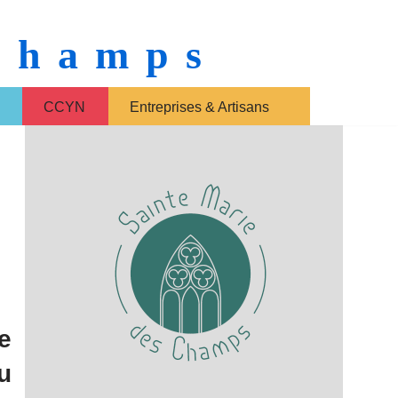
 Champs
CCYN
Entreprises & Artisans
e
u