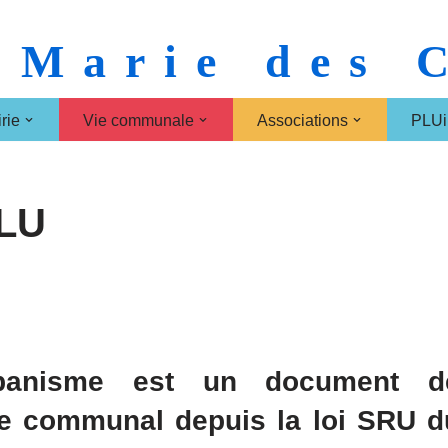
 Marie des
rie
Vie communale
Associations
PLUi
LU
banisme est un document d
me communal depuis la loi SRU d