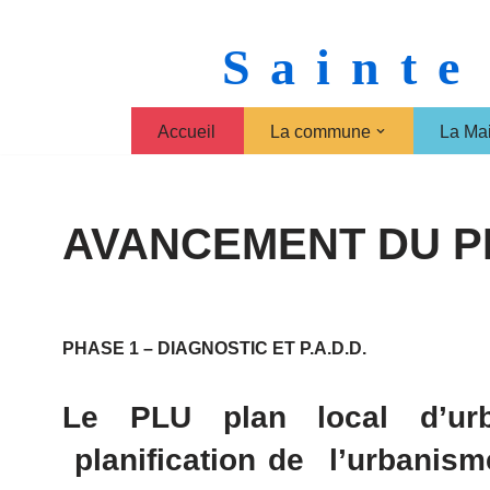
Sainte
Aller
au
contenu
Accueil
La commune
La Mai
AVANCEMENT DU P
PHASE 1 – DIAGNOSTIC ET P.A.D.D.
Le
PLU
plan local d’ur
planification de l’urbanis