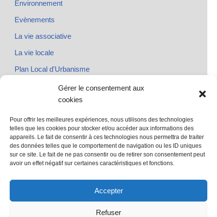
Environnement
Evènements
La vie associative
La vie locale
Plan Local d'Urbanisme
Rendez-vous
Gérer le consentement aux
cookies
Urbanisme
Pour offrir les meilleures expériences, nous utilisons des technologies
telles que les cookies pour stocker et/ou accéder aux informations des
appareils. Le fait de consentir à ces technologies nous permettra de traiter
des données telles que le comportement de navigation ou les ID uniques
@ Sainte Marie des Champs
sur ce site. Le fait de ne pas consentir ou de retirer son consentement peut
Mentions légales
avoir un effet négatif sur certaines caractéristiques et fonctions.
propulsé par Tambour de Ville avec Wordpress
.
Accepter
Refuser