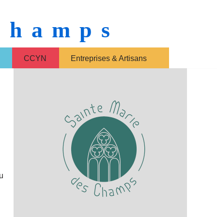
 Champs
CCYN
Entreprises & Artisans
au