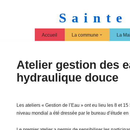
Sainte
Aller
au
contenu
Accueil
La commune
La Mai
Atelier gestion des e
hydraulique douce
Les ateliers « Gestion de l’Eau » ont eu lieu les 8 et 
niveau mondial a été dressée par le bureau d’étude en 
Le premier atelier a permis de sensibiliser les particip