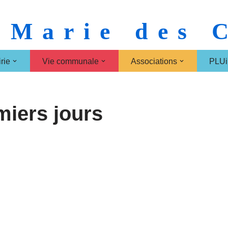
 Marie des
rie
Vie communale
Associations
PLUi
miers jours