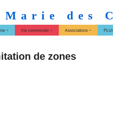
 Marie des
rie
Vie communale
Associations
PLUi
itation de zones