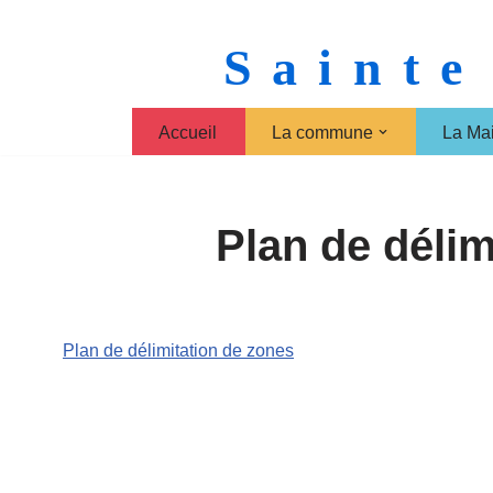
Sainte
Aller
au
contenu
Accueil
La commune
La Mai
Plan de délim
Plan de délimitation de zones