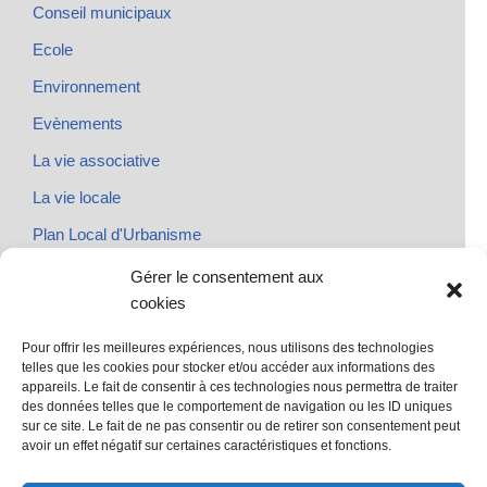
Conseil municipaux
Ecole
Environnement
Evènements
La vie associative
La vie locale
Plan Local d'Urbanisme
Rendez-vous
Gérer le consentement aux
cookies
Urbanisme
Pour offrir les meilleures expériences, nous utilisons des technologies
telles que les cookies pour stocker et/ou accéder aux informations des
appareils. Le fait de consentir à ces technologies nous permettra de traiter
des données telles que le comportement de navigation ou les ID uniques
@ Sainte Marie des Champs
sur ce site. Le fait de ne pas consentir ou de retirer son consentement peut
Mentions légales
avoir un effet négatif sur certaines caractéristiques et fonctions.
propulsé par Tambour de Ville avec Wordpress
.