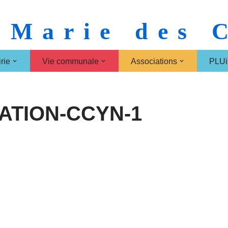
 Marie des
rie
Vie communale
Associations
PLUi
TION-CCYN-1