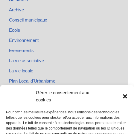
Archive
Conseil municipaux
Ecole
Environnement
Evènements
La vie associative
La vie locale
Plan Local d'Urbanisme
Rendez-vous
Gérer le consentement aux
cookies
Urbanisme
Pour offrir les meilleures expériences, nous utilisons des technologies
telles que les cookies pour stocker et/ou accéder aux informations des
appareils. Le fait de consentir à ces technologies nous permettra de traiter
des données telles que le comportement de navigation ou les ID uniques
@ Sainte Marie des Champs
sur ce site. Le fait de ne pas consentir ou de retirer son consentement peut