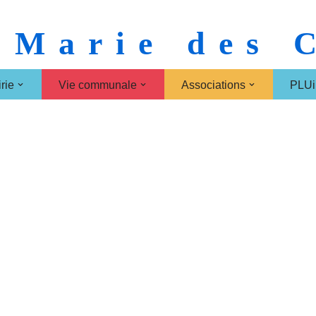
 Marie des
rie
Vie communale
Associations
PLUi