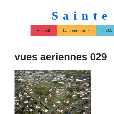
Sainte
Aller
au
contenu
Accueil
La commune
La Mai
vues aeriennes 029