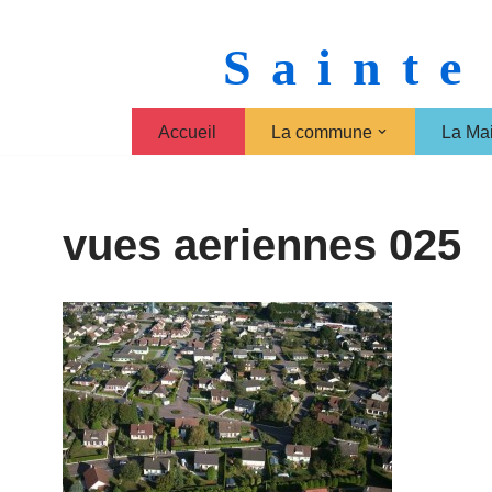
Sainte
Aller
au
contenu
Accueil
La commune
La Mai
vues aeriennes 025