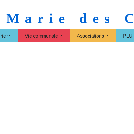
 Marie des
rie
Vie communale
Associations
PLUi