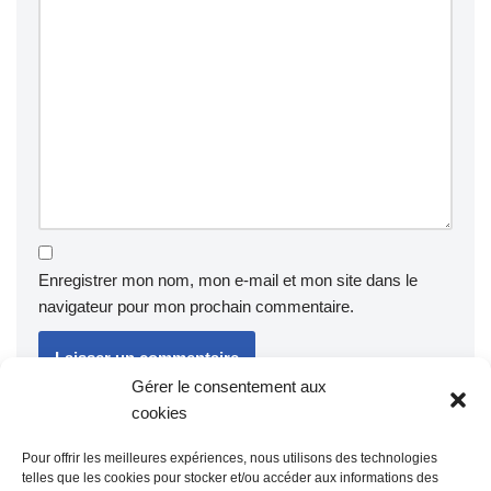
Enregistrer mon nom, mon e-mail et mon site dans le
navigateur pour mon prochain commentaire.
Gérer le consentement aux
cookies
Ce site utilise Akismet pour réduire les indésirables.
En savoir
plus sur la façon dont les données de vos commentaires sont
Pour offrir les meilleures expériences, nous utilisons des technologies
traitées
.
telles que les cookies pour stocker et/ou accéder aux informations des