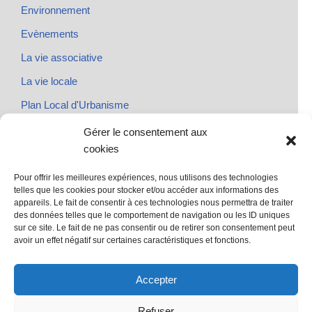
Environnement
Evènements
La vie associative
La vie locale
Plan Local d'Urbanisme
Rendez-vous
Gérer le consentement aux
cookies
Urbanisme
Pour offrir les meilleures expériences, nous utilisons des technologies
telles que les cookies pour stocker et/ou accéder aux informations des
appareils. Le fait de consentir à ces technologies nous permettra de traiter
des données telles que le comportement de navigation ou les ID uniques
@ Sainte Marie des Champs
sur ce site. Le fait de ne pas consentir ou de retirer son consentement peut
Mentions légales
avoir un effet négatif sur certaines caractéristiques et fonctions.
propulsé par Tambour de Ville avec Wordpress
.
Accepter
Refuser