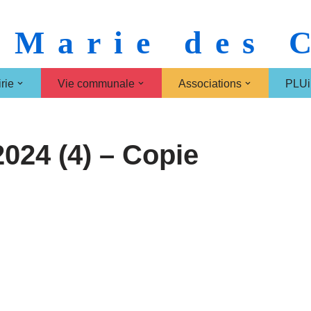
 Marie des
rie
Vie communale
Associations
PLUi
2024 (4) – Copie