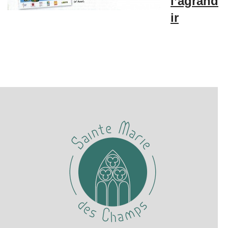
l’agrand
ir