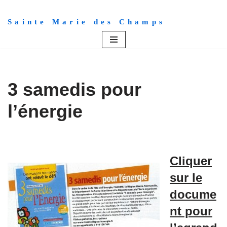
Sainte Marie des Champs
Aller
au
contenu
3 samedis pour
l’énergie
Cliquer
sur le
docume
nt pour