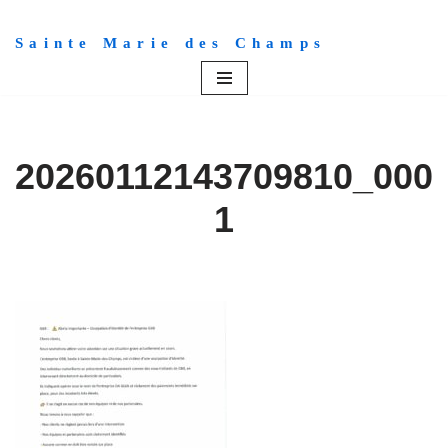
Sainte Marie des Champs
Aller
au
contenu
20260112143709810_000
1