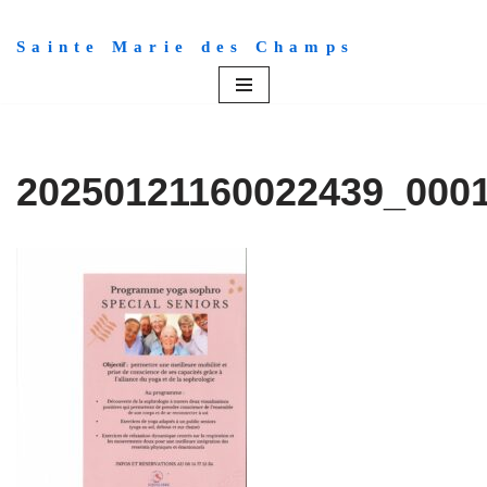
Sainte Marie des Champs
Aller
au
contenu
20250121160022439_000