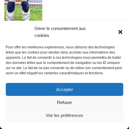
Gérer le consentement aux
cookies
Pour offrir les meilleures expériences, nous utilisons des technologies
telles que les cookies pour stocker et/ou accéder aux informations des
appareils. Le fait de consentir à ces technologies nous permettra de traiter
des données telles que le comportement de navigation ou les ID uniques
@ Sainte Marie des Champs
sur ce site. Le fait de ne pas consentir ou de retirer son consentement peut
Mentions légales
avoir un effet négatif sur certaines caractéristiques et fonctions.
propulsé par Tambour de Ville avec Wordpress
.
Accepter
Refuser
Voir les préférences
©Sainte Marie des Champs propulsé par
Tambour de Ville
avec
WordPress
.
|
mentions legales