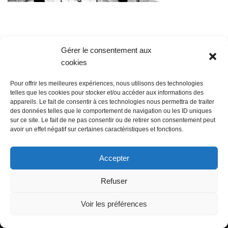
Gérer le consentement aux
cookies
Pour offrir les meilleures expériences, nous utilisons des technologies
telles que les cookies pour stocker et/ou accéder aux informations des
appareils. Le fait de consentir à ces technologies nous permettra de traiter
des données telles que le comportement de navigation ou les ID uniques
@ Sainte Marie des Champs
sur ce site. Le fait de ne pas consentir ou de retirer son consentement peut
Mentions légales
avoir un effet négatif sur certaines caractéristiques et fonctions.
propulsé par Tambour de Ville avec Wordpress
.
Accepter
Refuser
Voir les préférences
©Sainte Marie des Champs propulsé par
Tambour de Ville
avec
WordPress
.
|
mentions legales