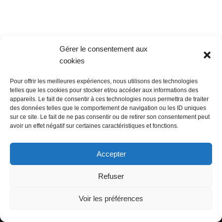
Gérer le consentement aux
cookies
Pour offrir les meilleures expériences, nous utilisons des technologies
telles que les cookies pour stocker et/ou accéder aux informations des
appareils. Le fait de consentir à ces technologies nous permettra de traiter
des données telles que le comportement de navigation ou les ID uniques
@ Sainte Marie des Champs
sur ce site. Le fait de ne pas consentir ou de retirer son consentement peut
Mentions légales
avoir un effet négatif sur certaines caractéristiques et fonctions.
propulsé par Tambour de Ville avec Wordpress
.
Accepter
Refuser
Voir les préférences
©Sainte Marie des Champs propulsé par
Tambour de Ville
avec
WordPress
.
|
mentions legales