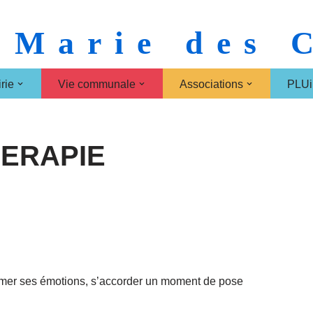
 Marie des
rie
Vie communale
Associations
PLUi
HERAPIE
primer ses émotions, s’accorder un moment de pose