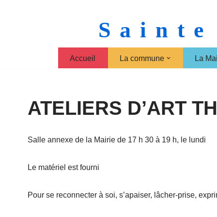
Sainte
Aller
au
contenu
Accueil
La commune
La Mai
ATELIERS D’ART T
Salle annexe de la Mairie de 17 h 30 à 19 h, le lundi
Le matériel est fourni
Pour se reconnecter à soi, s’apaiser, lâcher-prise, ex