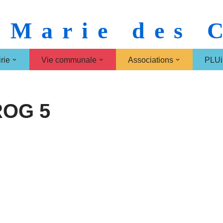
 Marie des
rie
Vie communale
Associations
PLUi
OG 5